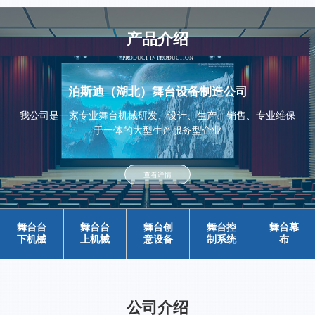
产品介绍
PRODUCT INTRODUCTION
泊斯迪（湖北）舞台设备制造公司
我公司是一家专业舞台机械研发、设计、生产、销售、专业维保
于一体的大型生产服务型企业
查看详情
舞台台
舞台台
舞台创
舞台控
舞台幕
下机械
上机械
意设备
制系统
布
公司介绍