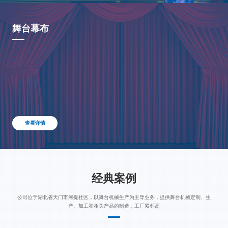
舞台幕布
查看详情
经典案例
公司位于湖北省天门市河提社区，以舞台机械生产为主导业务，提供舞台机械定制、生
产、加工和相关产品的制造，工厂紧邻高