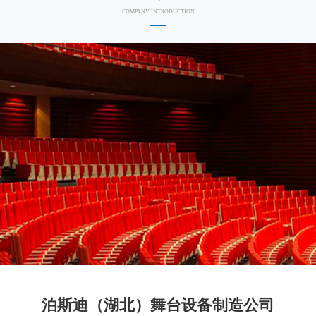
COMPANY INTRODUCTION
泊斯迪（湖北）舞台设备制造公司