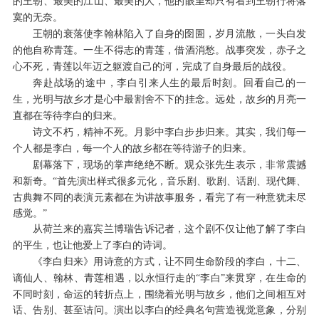
的王朝、最美的江山、最美的人，他的眼里却只有看到王朝行将落
寞的无奈。
王朝的衰落使李翰林陷入了自身的囹圄，岁月流散，一头白发
的他自称青莲。一生不得志的青莲，借酒消愁。战事突发，赤子之
心不死，青莲以年迈之躯渡自己的河，完成了自身最后的战役。
奔赴战场的途中，李白引来人生的最后时刻。回看自己的一
生，光明与故乡才是心中最割舍不下的挂念。远处，故乡的月亮一
直都在等待李白的归来。
诗文不朽，精神不死。月影中李白步步归来。其实，我们每一
个人都是李白，每一个人的故乡都在等待游子的归来。
剧幕落下，现场的掌声绝绝不断。观众张先生表示，非常震撼
“首先演出样式很多元化，音乐剧、歌剧、话剧、现代舞、
和新奇。
古典舞不同的表演元素都在为讲故事服务，看完了有一种意犹未尽
感觉。”
从荷兰来的嘉宾兰博瑞告诉记者，这个剧不仅让他了解了李白
的平生，也让他爱上了李白的诗词。
《李白归来》用诗意的方式，让不同生命阶段的李白，十二、
“李白”来贯穿，在生命的
谪仙人、翰林、青莲相遇，以永恒行走的
不同时刻，命运的转折点上，围绕着光明与故乡，他们之间相互对
话、告别、甚至诘问。演出以李白的经典名句营造视觉意象，分别