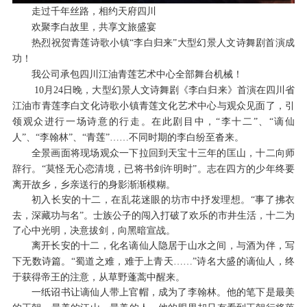
走过千年丝路，相约天府四川
欢聚李白故里，共享文旅盛宴
热烈祝贺青莲诗歌小镇
“李白归来”大型幻景人文诗舞剧首演成
功！
我公司承包四川江油青莲艺术中心全部舞台机械！
10月24日晚，大型幻景人文诗舞剧《李白归来》首演在四川省
江油市青莲李白文化诗歌小镇青莲文化艺术中心与观众见面了，引
领观众进行一场诗意的行走。在此剧目中，“李十二”、“谪仙
人”、“李翰林”、“青莲”……不同时期的李白纷至沓来。
全景画面将现场观众一下拉回到天宝十三年的匡山，十二向师
“莫怪无心恋清境，已将书剑许明时”。志在四方的少年终要
辞行。
离开故乡，乡亲送行的身影渐渐模糊。
“事了拂衣
初入长安的十二，在乱花迷眼的坊市中抒发理想。
去，深藏功与名”。士族公子的闯入打破了欢乐的市井生活，十二为
了心中光明，决意拔剑，向黑暗宣战。
离开长安的十二，化名谪仙人隐居于山水之间，与酒为伴，写
“蜀道之难，难于上青天……”诗名大盛的谪仙人，终
下无数诗篇。
于获得帝王的注意，从草野蓬蒿中醒来。
一纸诏书让谪仙人带上官帽，成为了李翰林。他的笔下是最美