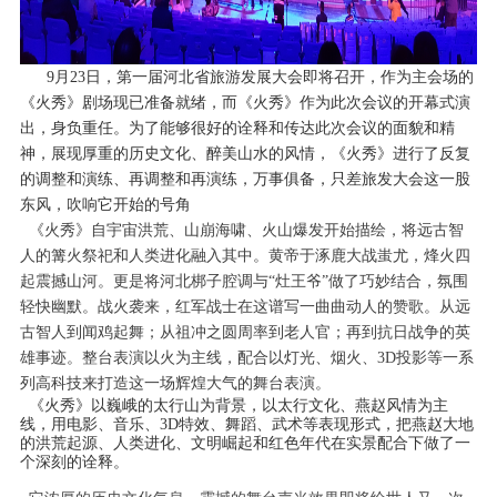
9月23日，第一届河北省旅游发展大会即将召开，作为主会场的
《火秀》剧场现已准备就绪，而《火秀》作为此次会议的开幕式演
出，身负重任。为了能够很好的诠释和传达此次会议的面貌和精
神，展现厚重的历史文化、醉美山水的风情，《火秀》进行了反复
的调整和演练、再调整和再演练，万事俱备，只差旅发大会这一股
东风，吹响它开始的号角
《火秀》自宇宙洪荒、山崩海啸、火山爆发开始描绘，将远古智
人的篝火祭祀和人类进化融入其中。黄帝于涿鹿大战蚩尤，烽火四
起震撼山河。更是将河北梆子腔调与“灶王爷”做了巧妙结合，氛围
轻快幽默。战火袭来，红军战士在这谱写一曲曲动人的赞歌。从远
古智人到闻鸡起舞；从祖冲之圆周率到老人官；再到抗日战争的英
雄事迹。整台表演以火为主线，配合以灯光、烟火、3D投影等一系
列高科技来打造这一场辉煌大气的舞台表演。
《火秀》以巍峨的太行山为背景，以太行文化、燕赵风情为主
线，用电影、音乐、3D特效、舞蹈、武术等表现形式，把燕赵大地
的洪荒起源、人类进化、文明崛起和红色年代在实景配合下做了一
个深刻的诠释。