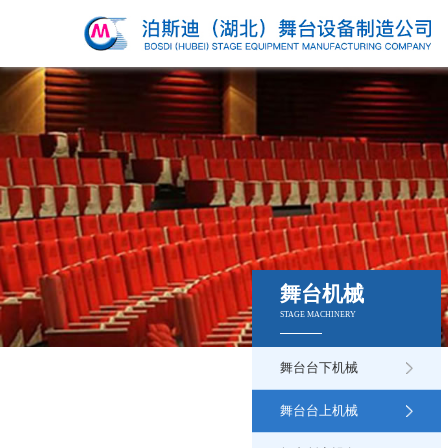
舞台机械
STAGE MACHINERY
舞台台下机械
舞台台上机械