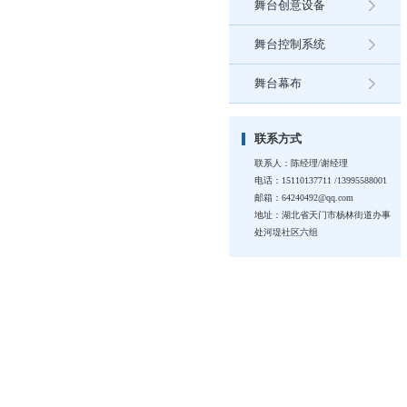
舞台创意设备
舞台控制系统
舞台幕布
联系方式
联系人：陈经理/谢经理
电话：15110137711 /13995588001
邮箱：64240492@qq.com
地址：湖北省天门市杨林街道办事
处河堤社区六组