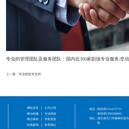
专业的管理团队及服务团队；国内近300家剧场专业服务;坚
上一篇：专业的技术支持
网站首页
公司介绍
电话：
陈经理15110137711
舞台机械
专业维保
谢经理13995588001
地址：
湖北省天门市杨林街道办
舞台幕布
荣誉资质
组
经典案例
联系我们