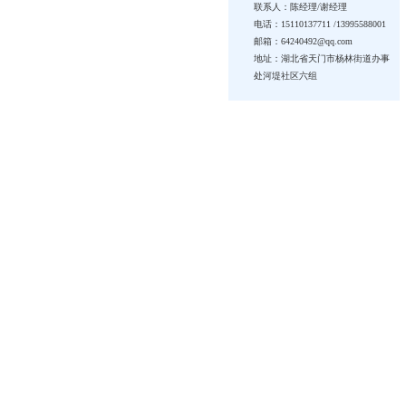
联系人：陈经理/谢经理
电话：15110137711 /13995588001
邮箱：64240492@qq.com
地址：湖北省天门市杨林街道办事
处河堤社区六组